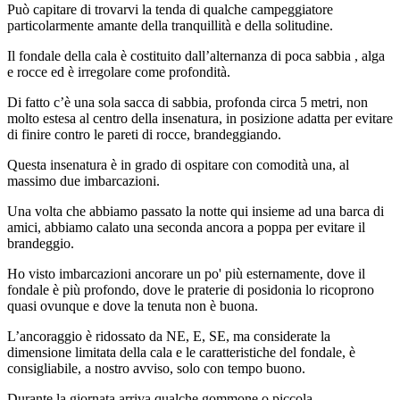
Può capitare di trovarvi la tenda di qualche campeggiatore
particolarmente amante della tranquillità e della solitudine.
Il fondale della cala è costituito dall’alternanza di poca sabbia , alga
e rocce ed è irregolare come profondità.
Di fatto c’è una sola sacca di sabbia, profonda circa 5 metri, non
molto estesa al centro della insenatura, in posizione adatta per evitare
di finire contro le pareti di rocce, brandeggiando.
Questa insenatura è in grado di ospitare con comodità una, al
massimo due imbarcazioni.
Una volta che abbiamo passato la notte qui insieme ad una barca di
amici, abbiamo calato una seconda ancora a poppa per evitare il
brandeggio.
Ho visto imbarcazioni ancorare un po' più esternamente, dove il
fondale è più profondo, dove le praterie di posidonia lo ricoprono
quasi ovunque e dove la tenuta non è buona.
L’ancoraggio è ridossato da NE, E, SE, ma considerate la
dimensione limitata della cala e le caratteristiche del fondale, è
consigliabile, a nostro avviso, solo con tempo buono.
Durante la giornata arriva qualche gommone o piccola