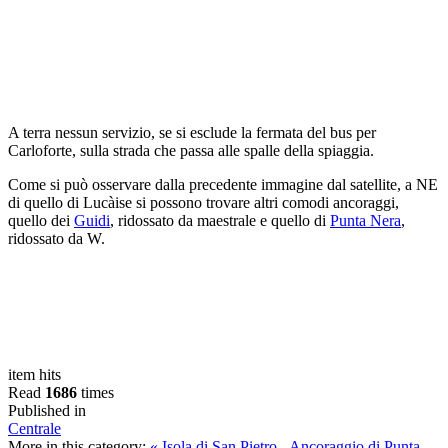
A terra nessun servizio, se si esclude la fermata del bus per
Carloforte, sulla strada che passa alle spalle della spiaggia.
Come si può osservare dalla precedente immagine dal satellite, a NE
di quello di Lucàise si possono trovare altri comodi ancoraggi,
quello dei
Guidi
, ridossato da maestrale e quello di
Punta Nera
,
ridossato da W.
item hits
Read
1686
times
Published in
Centrale
More in this category:
« Isola di San Pietro - Ancoraggio di Punta