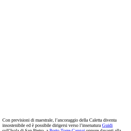
Con previsioni di maestrale, l’ancoraggio della Caletta diventa
insostenibile ed è possibile dirigersi verso l’insenatura
Guidi
sull’Isola di San Pietro, a
Porto Torre Cannai
oppure davanti alla