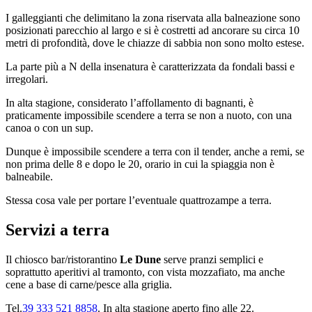
I galleggianti che delimitano la zona riservata alla balneazione sono
posizionati parecchio al largo e si è costretti ad ancorare su circa 10
metri di profondità, dove le chiazze di sabbia non sono molto estese.
La parte più a N della insenatura è caratterizzata da fondali bassi e
irregolari.
In alta stagione, considerato l’affollamento di bagnanti, è
praticamente impossibile scendere a terra se non a nuoto, con una
canoa o con un sup.
Dunque è impossibile scendere a terra con il tender, anche a remi, se
non prima delle 8 e dopo le 20, orario in cui la spiaggia non è
balneabile.
Stessa cosa vale per portare l’eventuale quattrozampe a terra.
Servizi a terra
Il chiosco bar/ristorantino
Le Dune
serve pranzi semplici e
soprattutto aperitivi al tramonto, con vista mozzafiato, ma anche
cene a base di carne/pesce alla griglia.
Tel.
39 333 521 8858
. In alta stagione aperto fino alle 22.