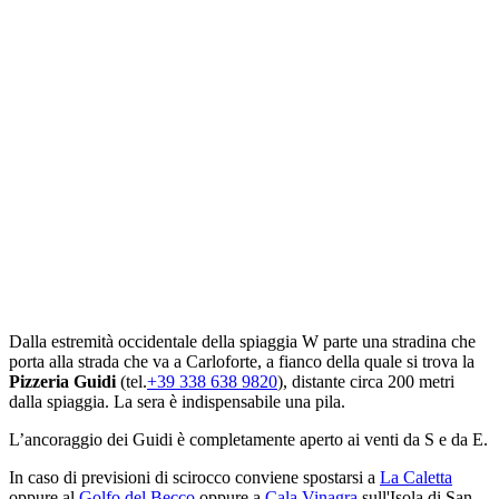
Dalla estremità occidentale della spiaggia W parte una stradina che
porta alla strada che va a Carloforte, a fianco della quale si trova la
Pizzeria Guidi
(tel.
+39 338 638 9820
), distante circa 200 metri
dalla spiaggia. La sera è indispensabile una pila.
L’ancoraggio dei Guidi è completamente aperto ai venti da S e da E.
In caso di previsioni di scirocco conviene spostarsi a
La Caletta
oppure al
Golfo del Becco
oppure a
Cala Vinagra
sull'Isola di San