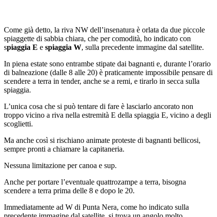
Come già detto, la riva NW dell’insenatura è orlata da due piccole
spiaggette di sabbia chiara, che per comodità, ho indicato con
s
piaggia E
e
spiaggia W
, sulla precedente immagine dal satellite.
In piena estate sono entrambe stipate dai bagnanti e, durante l’orario
di balneazione (dalle 8 alle 20) è praticamente impossibile pensare di
scendere a terra in tender, anche se a remi, e tirarlo in secca sulla
spiaggia.
L’unica cosa che si può tentare di fare è lasciarlo ancorato non
troppo vicino a riva nella estremità E della spiaggia E, vicino a degli
scoglietti.
Ma anche così si rischiano animate proteste di bagnanti bellicosi,
sempre pronti a chiamare la capitaneria.
Nessuna limitazione per canoa e sup.
Anche per portare l’eventuale quattrozampe a terra, bisogna
scendere a terra prima delle 8 e dopo le 20.
Immediatamente ad W di Punta Nera, come ho indicato sulla
precedente immagine dal satellite, si trova un angolo molto