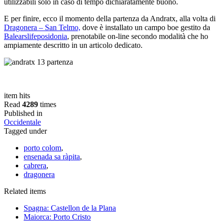
utilizzabili solo in caso di tempo dichiaratamente buono.
E per finire, ecco il momento della partenza da Andratx, alla volta di
Dragonera – San Telmo,
dove è installato un campo boe gestito da
Balearslifeposidonia
, prenotabile on-line secondo modalità che ho
ampiamente descritto in un articolo dedicato.
item hits
Read
4289
times
Published in
Occidentale
Tagged under
porto colom
,
ensenada sa ràpita
,
cabrera
,
dragonera
Related items
Spagna: Castellon de la Plana
Maiorca: Porto Cristo