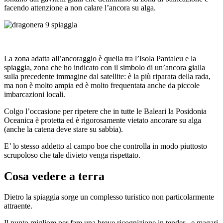
facendo attenzione a non calare l’ancora su alga.
La zona adatta all’ancoraggio è quella tra l’Isola Pantaleu e la
spiaggia, zona che ho indicato con il simbolo di un’ancora gialla
sulla precedente immagine dal satellite: è la più riparata della rada,
ma non è molto ampia ed è molto frequentata anche da piccole
imbarcazioni locali.
Colgo l’occasione per ripetere che in tutte le Baleari la Posidonia
Oceanica è protetta ed è rigorosamente vietato ancorare su alga
(anche la catena deve stare su sabbia).
E’ lo stesso addetto al campo boe che controlla in modo piuttosto
scrupoloso che tale divieto venga rispettato.
Cosa vedere a terra
Dietro la spiaggia sorge un complesso turistico non particolarmente
attraente.
Il punto migliore per fare una breve ricognizione in tender , e magari