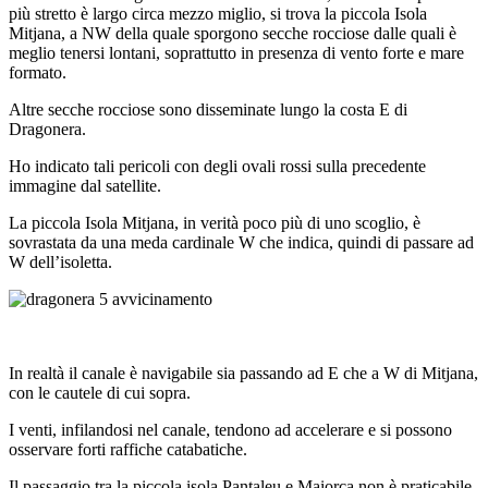
più stretto è largo circa mezzo miglio, si trova la piccola Isola
Mitjana, a NW della quale sporgono secche rocciose dalle quali è
meglio tenersi lontani, soprattutto in presenza di vento forte e mare
formato.
Altre secche rocciose sono disseminate lungo la costa E di
Dragonera.
Ho indicato tali pericoli con degli ovali rossi sulla precedente
immagine dal satellite.
La piccola Isola Mitjana, in verità poco più di uno scoglio, è
sovrastata da una meda cardinale W che indica, quindi di passare ad
W dell’isoletta.
In realtà il canale è navigabile sia passando ad E che a W di Mitjana,
con le cautele di cui sopra.
I venti, infilandosi nel canale, tendono ad accelerare e si possono
osservare forti raffiche catabatiche.
Il passaggio tra la piccola isola Pantaleu e Maiorca non è praticabile