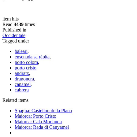
item hits
Read
4439
times
Published in
Occidentale
Tagged under
baleari
,
ensenada sa ràpita
,
porto colom
,
porto cristo
,
andratx
,
dragonera
,
canamel
,
cabrera
Related items
Spagna: Castellon de la Plana
Maiorca: Porto Cristo
Maiorca: Cala Morlanda
Maiorca: Rada di Canyamel