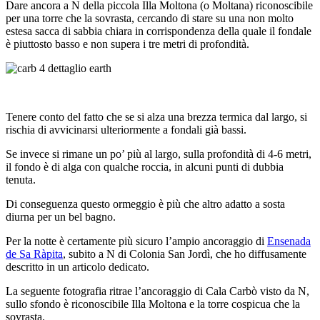
Dare ancora a N della piccola Illa Moltona (o Moltana) riconoscibile
per una torre che la sovrasta, cercando di stare su una non molto
estesa sacca di sabbia chiara in corrispondenza della quale il fondale
è piuttosto basso e non supera i tre metri di profondità.
Tenere conto del fatto che se si alza una brezza termica dal largo, si
rischia di avvicinarsi ulteriormente a fondali già bassi.
Se invece si rimane un po’ più al largo, sulla profondità di 4-6 metri,
il fondo è di alga con qualche roccia, in alcuni punti di dubbia
tenuta.
Di conseguenza questo ormeggio è più che altro adatto a sosta
diurna per un bel bagno.
Per la notte è certamente più sicuro l’ampio ancoraggio di
Ensenada
de Sa Ràpita
, subito a N di Colonia San Jordì, che ho diffusamente
descritto in un articolo dedicato.
La seguente fotografia ritrae l’ancoraggio di Cala Carbò visto da N,
sullo sfondo è riconoscibile Illa Moltona e la torre cospicua che la
sovrasta.