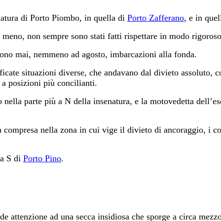
natura di Porto Piombo, in quella di
Porto Zafferano
, e in que
ti meno, non sempre sono stati fatti rispettare in modo rigoros
edono mai, nemmeno ad agosto, imbarcazioni alla fonda.
rificate situazioni diverse, che andavano dal divieto assoluto,
a posizioni più concilianti.
 nella parte più a N della insenatura, e la motovedetta dell’e
compresa nella zona in cui vige il divieto di ancoraggio, i co
na S di
Porto Pino
.
de attenzione ad una secca insidiosa che sporge a circa mez