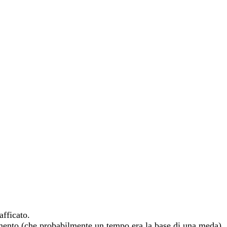
afficato.
cemento (che probabilmente un tempo era la base di una meda)