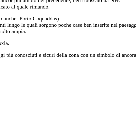
 ancor più ampio del precedente, ben ridossato da NW.
icato al quale rimando.
to anche Porto Coquaddas).
nti lungo le quali sorgono poche case ben inserite nel paesagg
molto ampia.
oxia.
gi più conosciuti e sicuri della zona con un simbolo di ancora