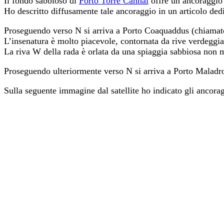
Il fondo sabbioso di
Porto Torre Cannai
offre un ancoraggio
Ho descritto diffusamente tale ancoraggio in un articolo ded
Proseguendo verso N si arriva a Porto Coaquaddus (chiama
L’insenatura è molto piacevole, contornata da rive verdeggia
La riva W della rada è orlata da una spiaggia sabbiosa non 
Proseguendo ulteriormente verso N si arriva a Porto Maladr
Sulla seguente immagine dal satellite ho indicato gli ancorag