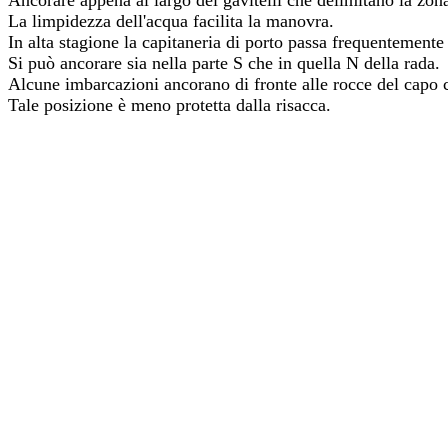
Ancorare appena al largo dei gavitelli che delimitano la zon
La limpidezza dell'acqua facilita la manovra.
In alta stagione la capitaneria di porto passa frequentemente
Si può ancorare sia nella parte S che in quella N della rada.
Alcune imbarcazioni ancorano di fronte alle rocce del capo c
Tale posizione è meno protetta dalla risacca.