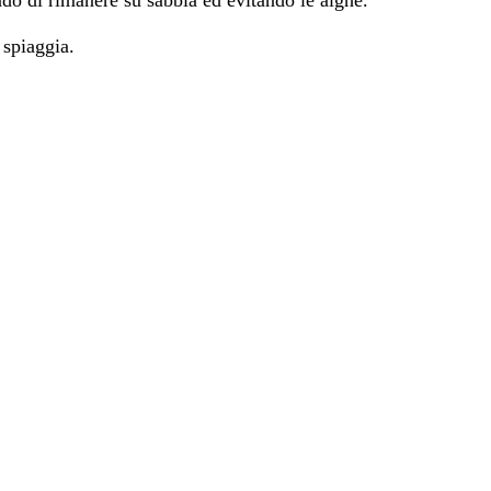
ndo di rimanere su sabbia ed evitando le alghe.
 spiaggia.