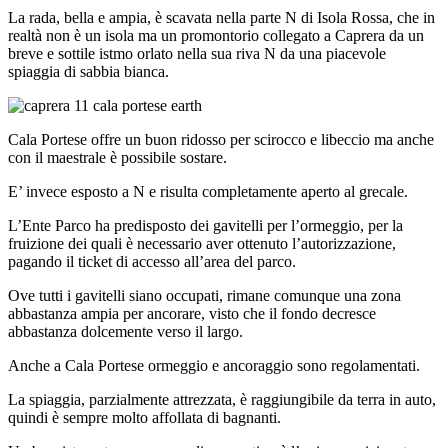
La rada, bella e ampia, è scavata nella parte N di Isola Rossa, che in
realtà non è un isola ma un promontorio collegato a Caprera da un
breve e sottile istmo orlato nella sua riva N da una piacevole
spiaggia di sabbia bianca.
Cala Portese offre un buon ridosso per scirocco e libeccio ma anche
con il maestrale è possibile sostare.
E’ invece esposto a N e risulta completamente aperto al grecale.
L’Ente Parco ha predisposto dei gavitelli per l’ormeggio, per la
fruizione dei quali è necessario aver ottenuto l’autorizzazione,
pagando il ticket di accesso all’area del parco.
Ove tutti i gavitelli siano occupati, rimane comunque una zona
abbastanza ampia per ancorare, visto che il fondo decresce
abbastanza dolcemente verso il largo.
Anche a Cala Portese ormeggio e ancoraggio sono regolamentati.
La spiaggia, parzialmente attrezzata, è raggiungibile da terra in auto,
quindi è sempre molto affollata di bagnanti.