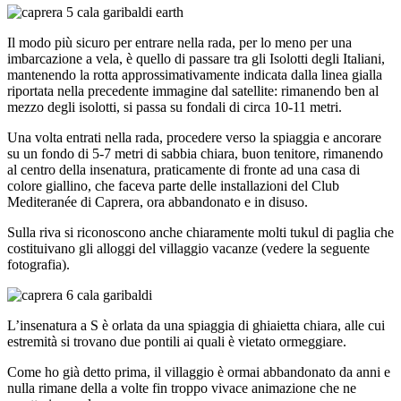
Il modo più sicuro per entrare nella rada, per lo meno per una
imbarcazione a vela, è quello di passare tra gli Isolotti degli Italiani,
mantenendo la rotta approssimativamente indicata dalla linea gialla
riportata nella precedente immagine dal satellite: rimanendo ben al
mezzo degli isolotti, si passa su fondali di circa 10-11 metri.
Una volta entrati nella rada, procedere verso la spiaggia e ancorare
su un fondo di 5-7 metri di sabbia chiara, buon tenitore, rimanendo
al centro della insenatura, praticamente di fronte ad una casa di
colore giallino, che faceva parte delle installazioni del Club
Mediteranée di Caprera, ora abbandonato e in disuso.
Sulla riva si riconoscono anche chiaramente molti tukul di paglia che
costituivano gli alloggi del villaggio vacanze (vedere la seguente
fotografia).
L’insenatura a S è orlata da una spiaggia di ghiaietta chiara, alle cui
estremità si trovano due pontili ai quali è vietato ormeggiare.
Come ho già detto prima, il villaggio è ormai abbandonato da anni e
nulla rimane della a volte fin troppo vivace animazione che ne