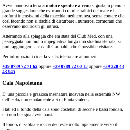
Avvicinandosi a terra
a motore spento e a remi
si gusta in pieno la
grande suggestione che evocano i colori caraibici del mare e i
profumi intensissimi della macchia mediterranea, senza contare che
così facendo non si rischia di disturbare i numerosi cormorani che
osservano incuriositi gli intrusi.
Atterrando alla spiaggia che era stata del Club Med, con una
passeggiata non molto impegnativa lungo una stradina sterrata, si
può raggiungere la casa di Garibaldi, che è possibile visitare.
Per informazioni circa la visita, telefonare ai numeri:
+39 0789 72 71 62
oppure
+39 0789 72 60 15
oppure
+39 320 43
43 945
Cala Napoletana
E’ una piccola e graziosa insenatura incavata nella estremità NW
dell’isola, immediatamente a S di Punta Galera.
I lati ed il fondo della cala sono costellati di secche e bassi fondali,
cui non bisogna avvicinarsi.
Il fondo, di sabbia e roccia decresce molto rapidamente verso il
largo.